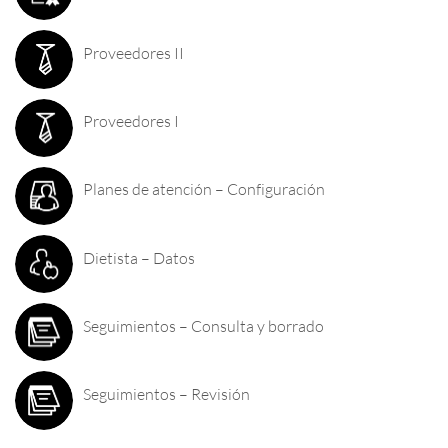
Proveedores II
Proveedores I
Planes de atención – Configuración
Dietista – Datos
Seguimientos – Consulta y borrado
Seguimientos – Revisión