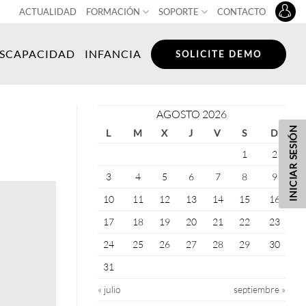
ACTUALIDAD
FORMACIÓN
SOPORTE
CONTACTO
ISCAPACIDAD
INFANCIA
SOLICITE DEMO
AGOSTO 2026
INICIAR SESIÓN
L
M
X
J
V
S
D
1
2
3
4
5
6
7
8
9
10
11
12
13
14
15
16
17
18
19
20
21
22
23
24
25
26
27
28
29
30
31
« julio
septiembre »