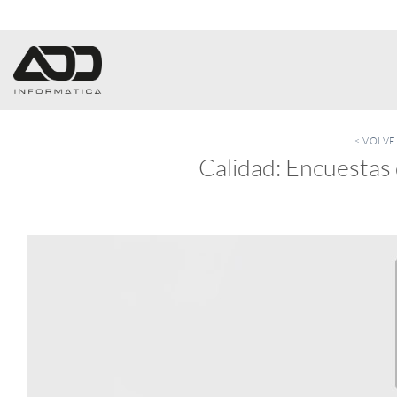
Saltar
al
contenido
< VOLV
Calidad: Encuestas 