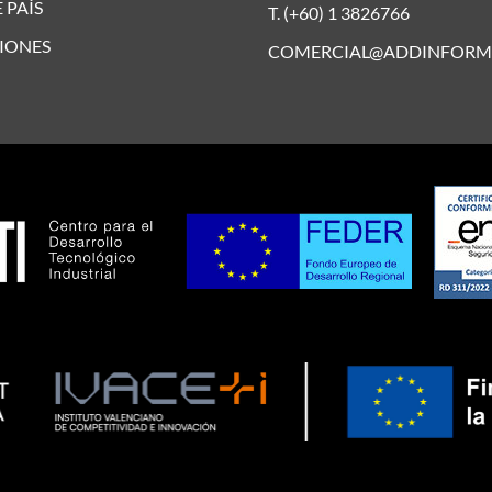
 PAÍS
T. (+60) 1 3826766
IONES
COMERCIAL@ADDINFORM