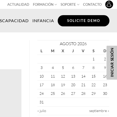
ACTUALIDAD
FORMACIÓN
SOPORTE
CONTACTO
ISCAPACIDAD
INFANCIA
SOLICITE DEMO
AGOSTO 2026
INICIAR SESIÓN
L
M
X
J
V
S
D
1
2
3
4
5
6
7
8
9
10
11
12
13
14
15
16
17
18
19
20
21
22
23
24
25
26
27
28
29
30
31
« julio
septiembre »