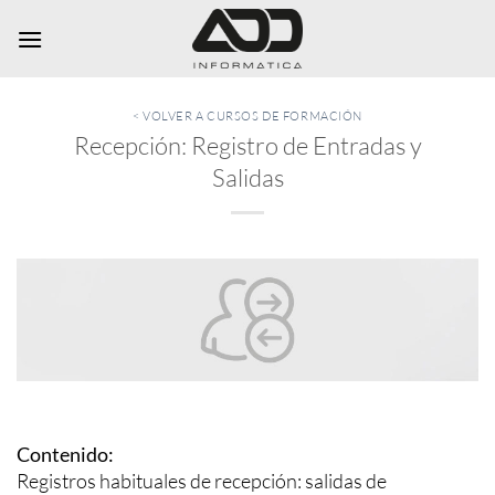
Saltar
al
contenido
< VOLVER A CURSOS DE FORMACIÓN
Recepción: Registro de Entradas y
Salidas
Contenido:
Registros habituales de recepción: salidas de