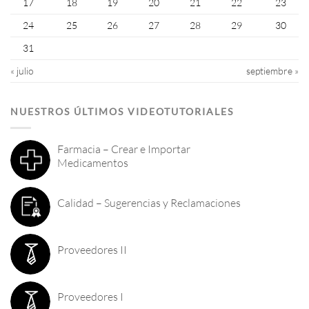
17
18
19
20
21
22
23
24
25
26
27
28
29
30
31
« julio
septiembre »
NUESTROS ÚLTIMOS VIDEOTUTORIALES
Farmacia – Crear e Importar
Medicamentos
Calidad – Sugerencias y Reclamaciones
Proveedores II
Proveedores I