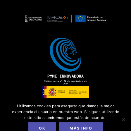
Utilizamos cookies para asegurar que damos la mejor
experiencia al usuario en nuestra web. Si sigues utilizando
este sitio asumiremos que estás de acuerdo.
Copyright 2026 ©
ADD Informática
· Todos los derechos
reservados.
Política de Privacidad
|
Aviso Legal
|
Política de Cookies
|
OK
MÁS INFO