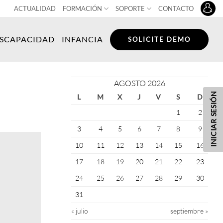
ACTUALIDAD
FORMACIÓN
SOPORTE
CONTACTO
ISCAPACIDAD
INFANCIA
SOLICITE DEMO
AGOSTO 2026
INICIAR SESIÓN
L
M
X
J
V
S
D
1
2
3
4
5
6
7
8
9
10
11
12
13
14
15
16
17
18
19
20
21
22
23
24
25
26
27
28
29
30
31
« julio
septiembre »