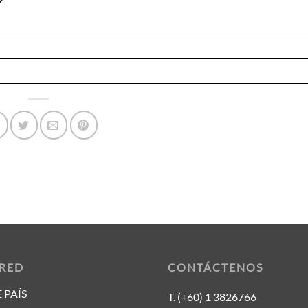
 RED
CONTÁCTENOS
 PAÍS
T. (+60) 1 3826766