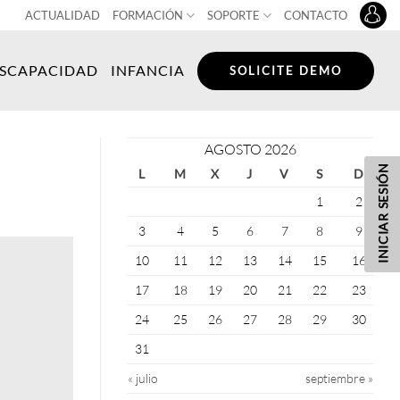
ACTUALIDAD
FORMACIÓN
SOPORTE
CONTACTO
ISCAPACIDAD
INFANCIA
SOLICITE DEMO
AGOSTO 2026
INICIAR SESIÓN
L
M
X
J
V
S
D
1
2
3
4
5
6
7
8
9
10
11
12
13
14
15
16
17
18
19
20
21
22
23
24
25
26
27
28
29
30
31
« julio
septiembre »