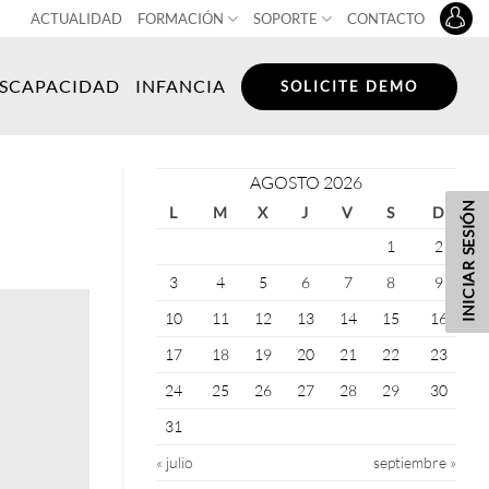
ACTUALIDAD
FORMACIÓN
SOPORTE
CONTACTO
ISCAPACIDAD
INFANCIA
SOLICITE DEMO
AGOSTO 2026
INICIAR SESIÓN
L
M
X
J
V
S
D
1
2
3
4
5
6
7
8
9
10
11
12
13
14
15
16
17
18
19
20
21
22
23
24
25
26
27
28
29
30
31
« julio
septiembre »