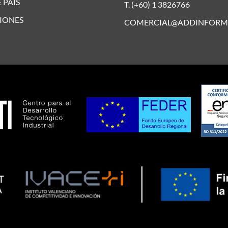
 PAÍS
T. (+60) 1 3826766
IONES
COMERCIAL@ADDINFORM