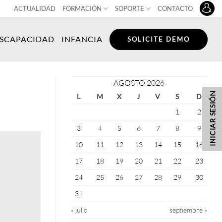
ACTUALIDAD
FORMACIÓN
SOPORTE
CONTACTO
ISCAPACIDAD
INFANCIA
SOLICITE DEMO
AGOSTO 2026
INICIAR SESIÓN
L
M
X
J
V
S
D
1
2
3
4
5
6
7
8
9
10
11
12
13
14
15
16
17
18
19
20
21
22
23
24
25
26
27
28
29
30
31
« julio
septiembre »