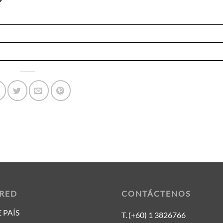
 RED
CONTÁCTENOS
 PAÍS
T. (+60) 1 3826766