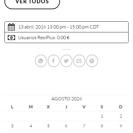
VER TODOS
13 abril, 2016 13:00 pm - 15:00 pm
CDT
Usuarios ResiPlus:
0.00 €
AGOSTO 2026
L
M
X
J
V
S
D
1
2
3
4
5
6
7
8
9