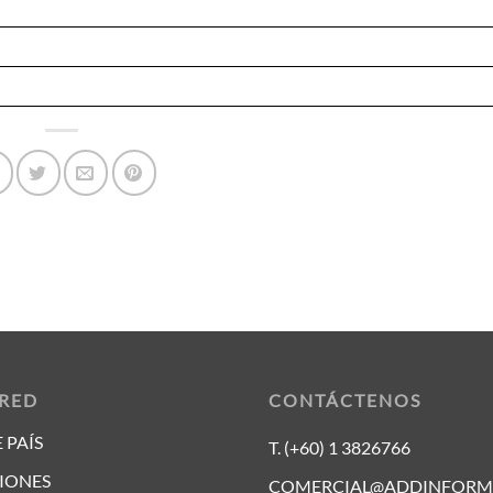
 RED
CONTÁCTENOS
 PAÍS
T. (+60) 1 3826766
IONES
COMERCIAL@ADDINFORM