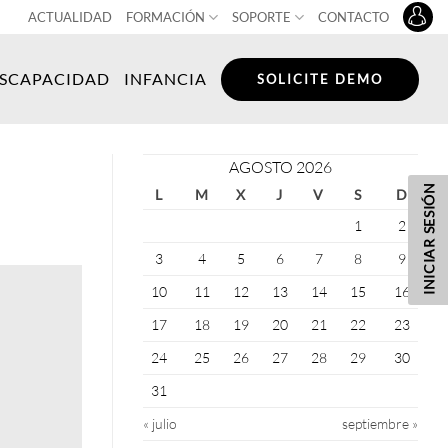
ACTUALIDAD
FORMACIÓN
SOPORTE
CONTACTO
ISCAPACIDAD
INFANCIA
SOLICITE DEMO
AGOSTO 2026
INICIAR SESIÓN
L
M
X
J
V
S
D
1
2
3
4
5
6
7
8
9
10
11
12
13
14
15
16
17
18
19
20
21
22
23
24
25
26
27
28
29
30
31
« julio
septiembre »