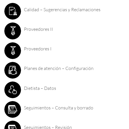
Calidad – Sugerencias y Reclamaciones
Proveedores II
Proveedores I
Planes de atención – Configuración
Dietista – Datos
Seguimientos – Consulta y borrado
Seguimientos – Revisión