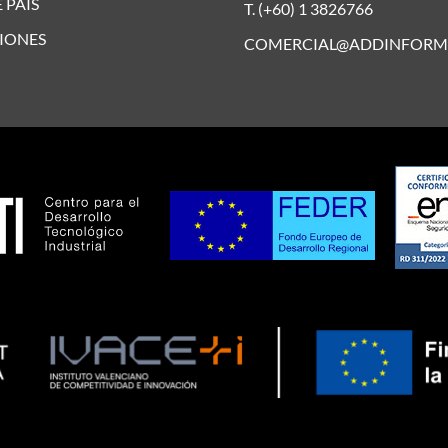
 PAÍS
T. (+60) 1 3826766
IONES
COMERCIAL@ADDINFORM