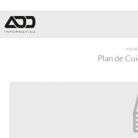
Saltar
al
contenido
< VOLV
Plan de Cui