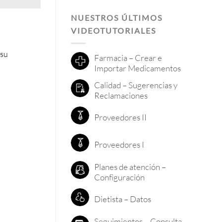
NUESTROS ÚLTIMOS
VIDEOTUTORIALES
 su
Farmacia – Crear e
Importar Medicamentos
Calidad – Sugerencias y
Reclamaciones
Proveedores II
Proveedores I
Planes de atención –
Configuración
Dietista – Datos
Seguimientos – Consulta