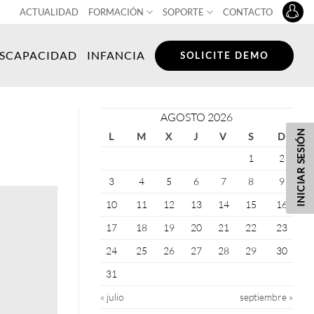
ACTUALIDAD
FORMACIÓN
SOPORTE
CONTACTO
ISCAPACIDAD
INFANCIA
SOLICITE DEMO
AGOSTO 2026
INICIAR SESIÓN
L
M
X
J
V
S
D
1
2
3
4
5
6
7
8
9
10
11
12
13
14
15
16
17
18
19
20
21
22
23
24
25
26
27
28
29
30
31
« julio
septiembre »