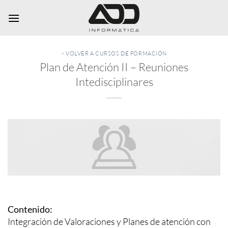
Saltar
al
contenido
< VOLVER A CURSOS DE FORMACIÓN
Plan de Atención II – Reuniones
Intedisciplinares
Contenido:
Integración de Valoraciones y Planes de atención con