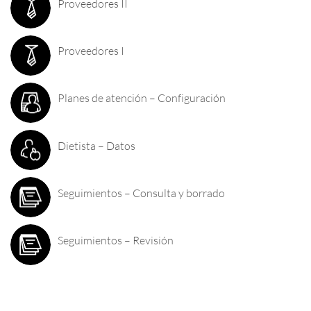
Proveedores II
Proveedores I
Planes de atención – Configuración
Dietista – Datos
Seguimientos – Consulta y borrado
Seguimientos – Revisión