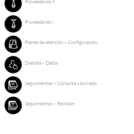
Proveedores II
Proveedores I
Planes de atención – Configuración
Dietista – Datos
Seguimientos – Consulta y borrado
Seguimientos – Revisión