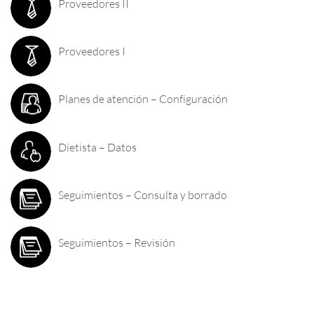
Proveedores II
Proveedores I
Planes de atención – Configuración
Dietista – Datos
Seguimientos – Consulta y borrado
Seguimientos – Revisión