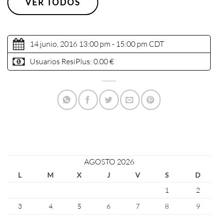
VER TODOS
14 junio, 2016 13:00 pm - 15:00 pm
CDT
Usuarios ResiPlus:
0.00 €
AGOSTO 2026
L
M
X
J
V
S
D
1
2
3
4
5
6
7
8
9