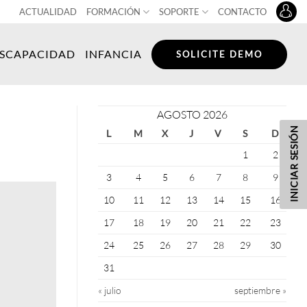
ACTUALIDAD
FORMACIÓN
SOPORTE
CONTACTO
ISCAPACIDAD
INFANCIA
SOLICITE DEMO
AGOSTO 2026
INICIAR SESIÓN
L
M
X
J
V
S
D
1
2
3
4
5
6
7
8
9
10
11
12
13
14
15
16
17
18
19
20
21
22
23
24
25
26
27
28
29
30
31
« julio
septiembre »