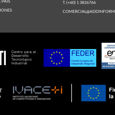
 PAÍS
T. (+60) 1 3826766
IONES
COMERCIAL@ADDINFORM