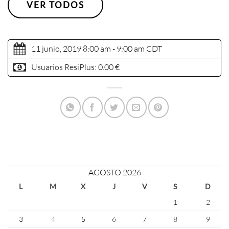
VER TODOS
11 junio, 2019 8:00 am - 9:00 am
CDT
Usuarios ResiPlus:
0.00 €
AGOSTO 2026
L
M
X
J
V
S
D
1
2
3
4
5
6
7
8
9