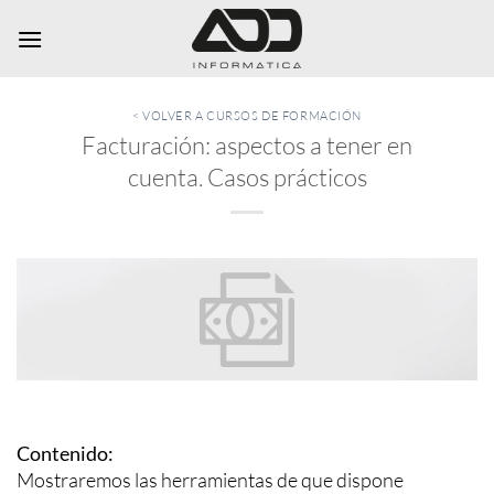
Saltar
al
contenido
< VOLVER A CURSOS DE FORMACIÓN
Facturación: aspectos a tener en
cuenta. Casos prácticos
Contenido:
Mostraremos las herramientas de que dispone