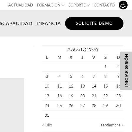
ACTUALIDAD
FORMACIÓN
SOPORTE
CONTACTO
ISCAPACIDAD
INFANCIA
SOLICITE DEMO
AGOSTO 2026
INICIAR SESIÓN
L
M
X
J
V
S
D
1
2
3
4
5
6
7
8
9
10
11
12
13
14
15
16
17
18
19
20
21
22
23
24
25
26
27
28
29
30
31
« julio
septiembre »