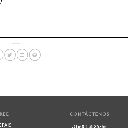
 RED
CONTÁCTENOS
 PAÍS
T. (+60) 1 3826766