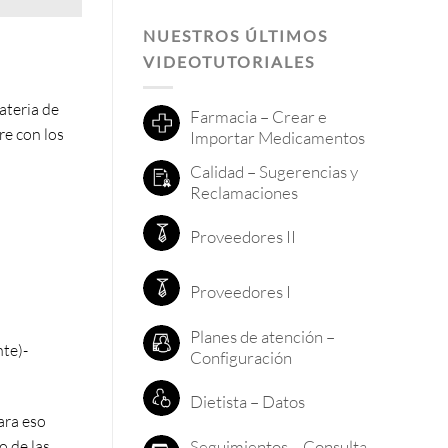
NUESTROS ÚLTIMOS
VIDEOTUTORIALES
ateria de
Farmacia – Crear e
re con los
Importar Medicamentos
Calidad – Sugerencias y
Reclamaciones
Proveedores II
Proveedores I
Planes de atención –
nte)-
Configuración
Dietista – Datos
ara eso
o de las
Seguimientos – Consulta