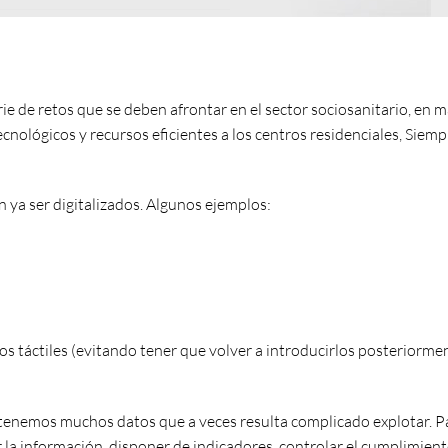
rie de retos que se deben afrontar en el sector sociosanitario, en m
cnológicos y recursos eficientes a los centros residenciales, Siemp
ya ser digitalizados. Algunos ejemplos:
os táctiles (evitando tener que volver a introducirlos posteriorme
 tenemos muchos datos que a veces resulta complicado explotar. P
la información, disponer de indicadores, controlar el cumplimient