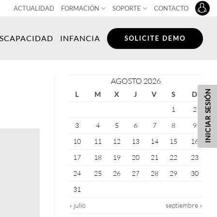
ACTUALIDAD
FORMACIÓN
SOPORTE
CONTACTO
ISCAPACIDAD
INFANCIA
SOLICITE DEMO
AGOSTO 2026
INICIAR SESIÓN
L
M
X
J
V
S
D
1
2
3
4
5
6
7
8
9
10
11
12
13
14
15
16
17
18
19
20
21
22
23
24
25
26
27
28
29
30
31
« julio
septiembre »