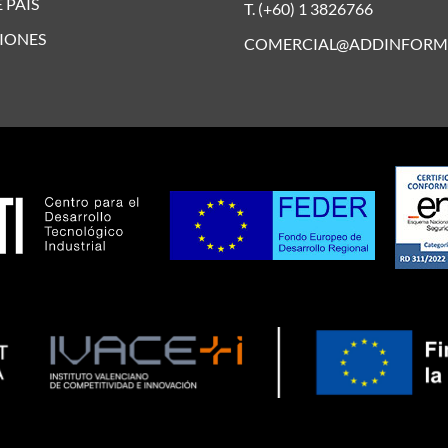
 PAÍS
T. (+60) 1 3826766
IONES
COMERCIAL@ADDINFORM