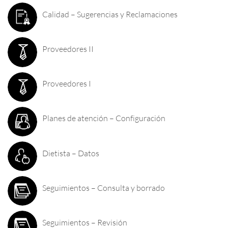
Calidad – Sugerencias y Reclamaciones
Proveedores II
Proveedores I
Planes de atención – Configuración
Dietista – Datos
Seguimientos – Consulta y borrado
Seguimientos – Revisión