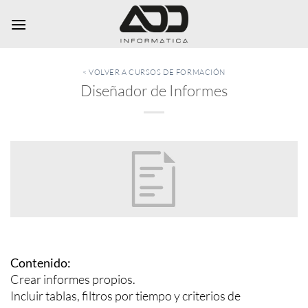
Saltar
al
contenido
< VOLVER A CURSOS DE FORMACIÓN
Diseñador de Informes
Contenido:
Crear informes propios.
Incluir tablas, filtros por tiempo y criterios de