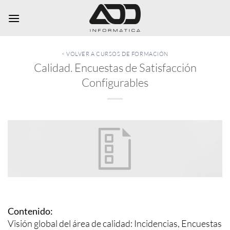
Saltar
al
contenido
< VOLVER A CURSOS DE FORMACIÓN
Calidad. Encuestas de Satisfacción
Configurables
Contenido:
Visión global del área de calidad: Incidencias, Encuestas