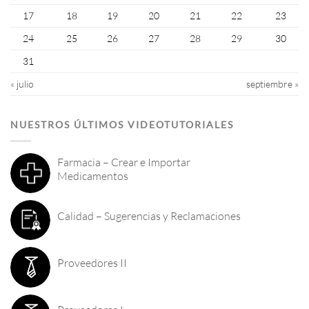
17
18
19
20
21
22
23
24
25
26
27
28
29
30
31
« julio
septiembre »
NUESTROS ÚLTIMOS VIDEOTUTORIALES
Farmacia – Crear e Importar
Medicamentos
Calidad – Sugerencias y Reclamaciones
Proveedores II