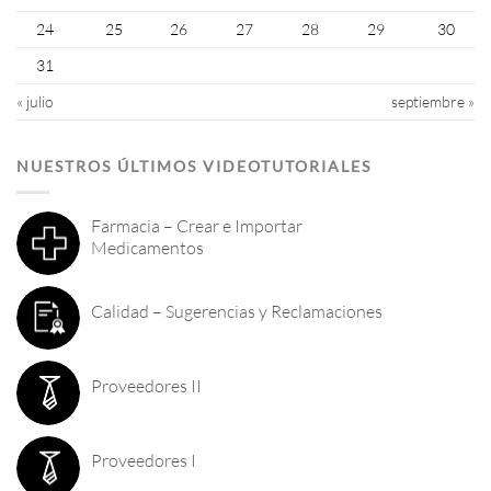
24
25
26
27
28
29
30
31
« julio
septiembre »
NUESTROS ÚLTIMOS VIDEOTUTORIALES
Farmacia – Crear e Importar
Medicamentos
Calidad – Sugerencias y Reclamaciones
Proveedores II
Proveedores I