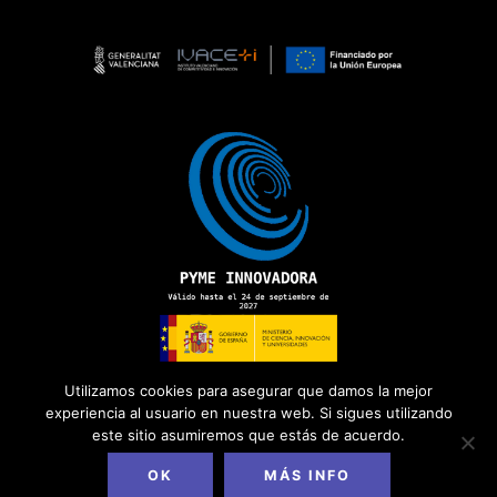
Utilizamos cookies para asegurar que damos la mejor
experiencia al usuario en nuestra web. Si sigues utilizando
este sitio asumiremos que estás de acuerdo.
Copyright 2026 ©
ADD Informática
· Todos los derechos
reservados.
Política de Privacidad
|
Aviso Legal
|
Política de Cookies
|
OK
MÁS INFO
Canal del Informante
|
Diseño web
DAGOCREATIVO