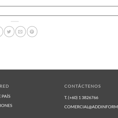
 RED
CONTÁCTENOS
 PAÍS
T. (+60) 1 3826766
IONES
COMERCIAL@ADDINFORM