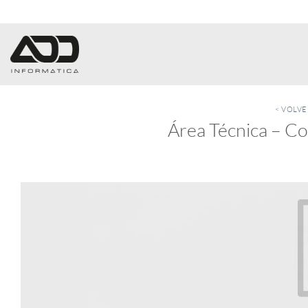
Saltar
al
contenido
< VOLV
Área Técnica – Co