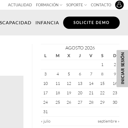
ACTUALIDAD
FORMACIÓN
SOPORTE
CONTACTO
ISCAPACIDAD
INFANCIA
SOLICITE DEMO
AGOSTO 2026
INICIAR SESIÓN
L
M
X
J
V
S
D
1
2
3
4
5
6
7
8
9
10
11
12
13
14
15
16
17
18
19
20
21
22
23
24
25
26
27
28
29
30
31
« julio
septiembre »