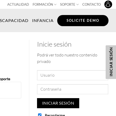
ACTUALIDAD
FORMACIÓN
SOPORTE
CONTACTO
ISCAPACIDAD
INFANCIA
SOLICITE DEMO
Inicie sesión
INICIAR SESIÓN
Podrá ver todo nuestro contenido
privado
oporte
Recordarme