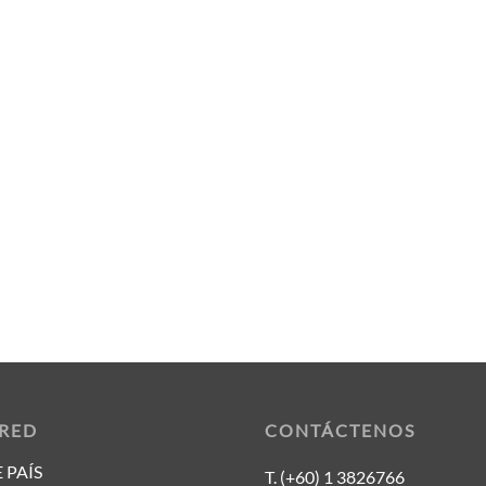
 RED
CONTÁCTENOS
 PAÍS
T. (+60) 1 3826766