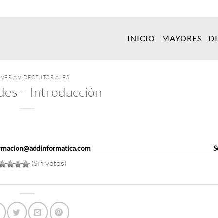
INICIO
MAYORES
D
LVER A VIDEOTUTORIALES
des – Introducción
. Por favor inicie sesión para desbloquearlo.
rmacion@addinformatica.com
o contacte con nuestro departamento de
S
(Sin votos)