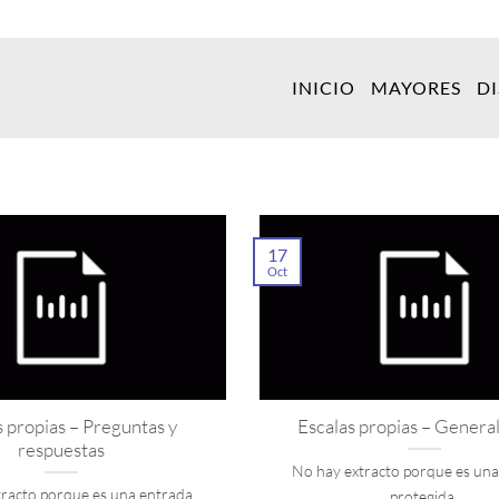
INICIO
MAYORES
D
17
Oct
s propias – Preguntas y
Escalas propias – Genera
respuestas
No hay extracto porque es un
tracto porque es una entrada
protegida.