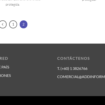
protegida.
1
2
 RED
CONTÁCTENOS
 PAÍS
T. (+60) 1 3826766
IONES
COMERCIAL@ADDINFORM