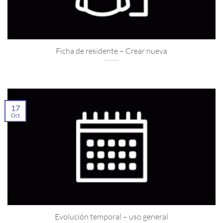
Ficha de residente – Crear nueva
17
Oct
Evolución temporal – uso general