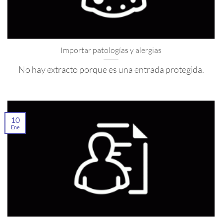
Importar patologías y alergias
No hay extracto porque es una entrada protegida.
10
Ene