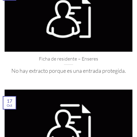
Ficha de residente – Enseres
No hay extracto porque es una entrada protegida.
17
Oct