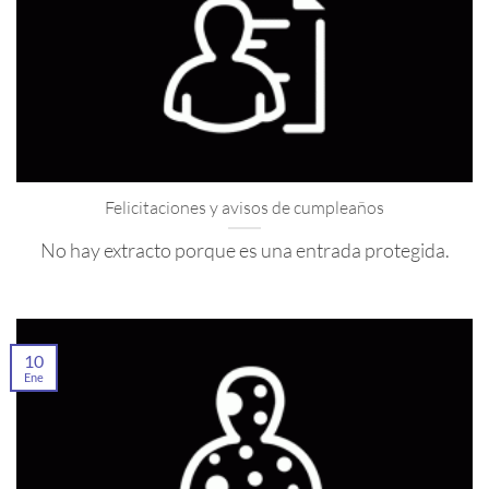
Felicitaciones y avisos de cumpleaños
No hay extracto porque es una entrada protegida.
10
Ene