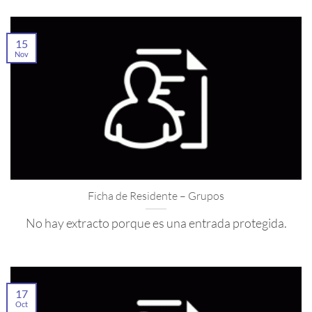
15
Nov
Ficha de Residente – Grupos
No hay extracto porque es una entrada protegida.
17
Oct