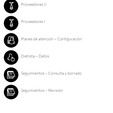
Proveedores II
Proveedores I
Planes de atención – Configuración
Dietista – Datos
Seguimientos – Consulta y borrado
Seguimientos – Revisión