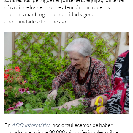
satisfechos,
persigue ser parte de tu equipo, parte del
día a día de los centros de atención para que los
usuarios mantengan su identidad y genere
oportunidades de bienestar.
En
ADD Informática
nos orgullecemos de haber
logrado que más de 30.000 mil profesionales utilicen