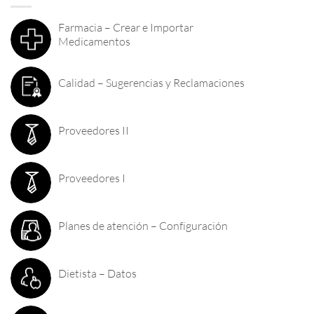
Farmacia – Crear e Importar
Medicamentos
Calidad – Sugerencias y Reclamaciones
Proveedores II
Proveedores I
Planes de atención – Configuración
Dietista – Datos