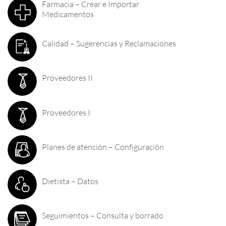
Farmacia – Crear e Importar
Medicamentos
Calidad – Sugerencias y Reclamaciones
Proveedores II
Proveedores I
Planes de atención – Configuración
Dietista – Datos
Seguimientos – Consulta y borrado