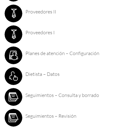
Proveedores II
Proveedores I
Planes de atención – Configuración
Dietista – Datos
Seguimientos – Consulta y borrado
Seguimientos – Revisión