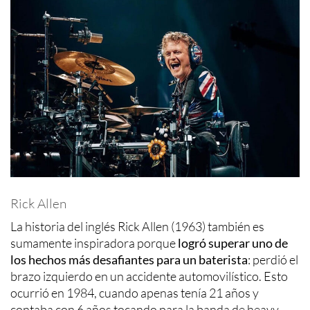
Rick Allen
La historia del inglés Rick Allen (1963) también es
sumamente inspiradora porque
logró superar uno de
los hechos más desafiantes para un baterista
: perdió el
brazo izquierdo en un accidente automovilístico. Esto
ocurrió en 1984, cuando apenas tenía 21 años y
contaba con 6 años tocando para la banda de heavy