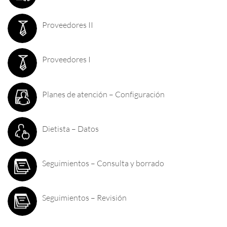
Proveedores II
Proveedores I
Planes de atención – Configuración
Dietista – Datos
Seguimientos – Consulta y borrado
Seguimientos – Revisión