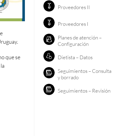
Proveedores II
Proveedores I
be
Planes de atención –
Uruguay.
Configuración
ino que se
Dietista – Datos
la
Seguimientos – Consulta
y borrado
Seguimientos – Revisión