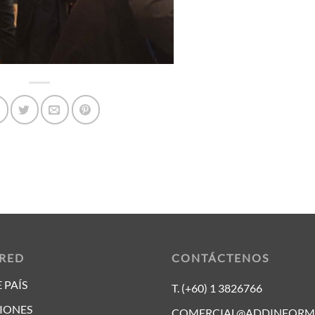
 RED
CONTÁCTENOS
 PAÍS
T. (+60) 1 3826766
IONES
COMERCIAL@ADDINFORM