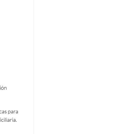
ción
cas para
iliaria.