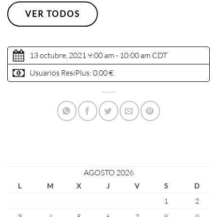
VER TODOS
13 octubre, 2021 9:00 am - 10:00 am
CDT
Usuarios ResiPlus:
0.00 €
AGOSTO 2026
L
M
X
J
V
S
D
1
2
3
4
5
6
7
8
9