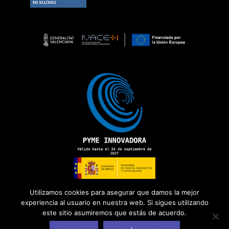
Utilizamos cookies para asegurar que damos la mejor
experiencia al usuario en nuestra web. Si sigues utilizando
este sitio asumiremos que estás de acuerdo.
Copyright 2026 ©
ADD Informática
· Todos los derechos
reservados.
Política de Privacidad
|
Aviso Legal
|
Política de Cookies
|