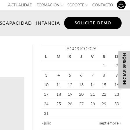
ACTUALIDAD
FORMACIÓN
SOPORTE
CONTACTO
ISCAPACIDAD
INFANCIA
SOLICITE DEMO
AGOSTO 2026
INICIAR SESIÓN
L
M
X
J
V
S
D
1
2
3
4
5
6
7
8
9
10
11
12
13
14
15
16
17
18
19
20
21
22
23
24
25
26
27
28
29
30
31
« julio
septiembre »