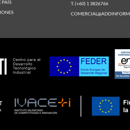
 PAÍS
T. (+60) 1 3826766
IONES
COMERCIAL@ADDINFORM