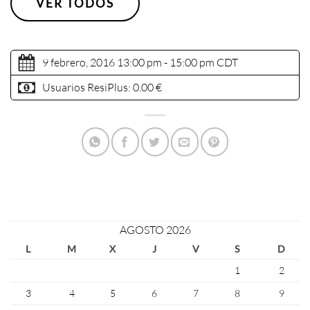
VER TODOS
9 febrero, 2016 13:00 pm - 15:00 pm
CDT
Usuarios ResiPlus:
0.00 €
AGOSTO 2026
L
M
X
J
V
S
D
1
2
3
4
5
6
7
8
9