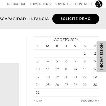
ACTUALIDAD
FORMACIÓN
SOPORTE
CONTACTO
ISCAPACIDAD
INFANCIA
SOLICITE DEMO
AGOSTO 2026
INICIAR SESIÓN
L
M
X
J
V
S
D
1
2
3
4
5
6
7
8
9
10
11
12
13
14
15
16
17
18
19
20
21
22
23
24
25
26
27
28
29
30
31
« julio
septiembre »