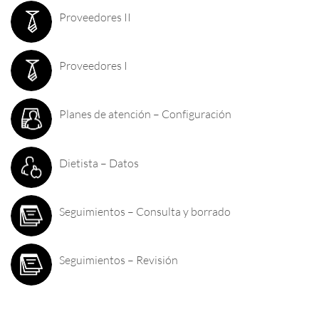
Proveedores II
Proveedores I
Planes de atención – Configuración
Dietista – Datos
Seguimientos – Consulta y borrado
Seguimientos – Revisión