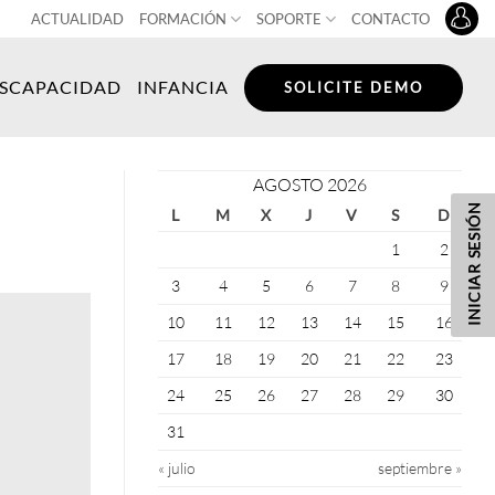
ACTUALIDAD
FORMACIÓN
SOPORTE
CONTACTO
ISCAPACIDAD
INFANCIA
SOLICITE DEMO
AGOSTO 2026
INICIAR SESIÓN
L
M
X
J
V
S
D
1
2
3
4
5
6
7
8
9
10
11
12
13
14
15
16
17
18
19
20
21
22
23
24
25
26
27
28
29
30
31
« julio
septiembre »