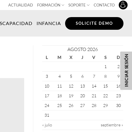
ACTUALIDAD
FORMACIÓN
SOPORTE
CONTACTO
ISCAPACIDAD
INFANCIA
SOLICITE DEMO
AGOSTO 2026
INICIAR SESIÓN
L
M
X
J
V
S
D
1
2
3
4
5
6
7
8
9
10
11
12
13
14
15
16
17
18
19
20
21
22
23
24
25
26
27
28
29
30
31
« julio
septiembre »