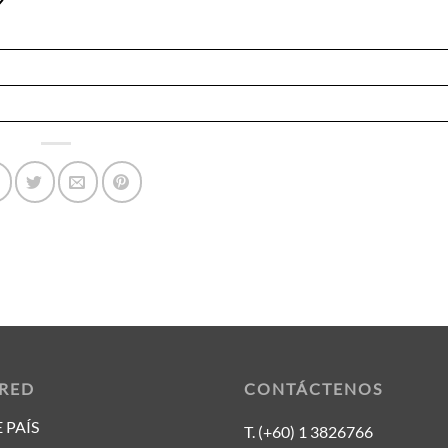
 RED
CONTÁCTENOS
 PAÍS
T. (+60) 1 3826766