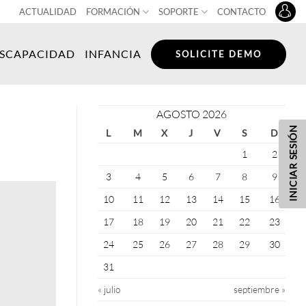
ACTUALIDAD
FORMACIÓN
SOPORTE
CONTACTO
ISCAPACIDAD
INFANCIA
SOLICITE DEMO
AGOSTO 2026
INICIAR SESIÓN
L
M
X
J
V
S
D
1
2
3
4
5
6
7
8
9
10
11
12
13
14
15
16
17
18
19
20
21
22
23
24
25
26
27
28
29
30
31
« julio
septiembre »