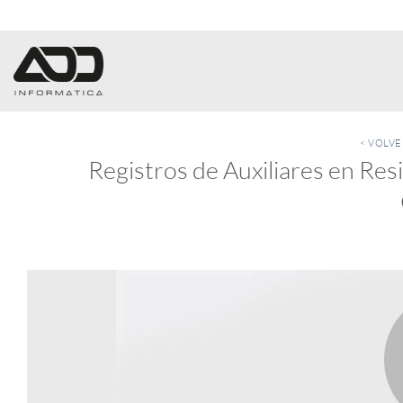
Saltar
al
contenido
< VOLV
Registros de Auxiliares en Resi