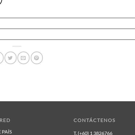
 RED
CONTÁCTENOS
 PAÍS
T. (+60) 1 3826766