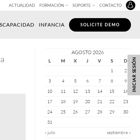
ACTUALIDAD
FORMACIÓN
SOPORTE
CONTACTO
ISCAPACIDAD
INFANCIA
SOLICITE DEMO
AGOSTO 2026
ra
INICIAR SESIÓN
L
M
X
J
V
S
D
1
2
3
4
5
6
7
8
9
10
11
12
13
14
15
16
17
18
19
20
21
22
23
24
25
26
27
28
29
30
31
« julio
septiembre »