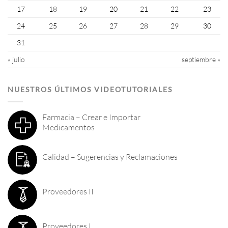
17
18
19
20
21
22
23
24
25
26
27
28
29
30
31
« julio
septiembre »
NUESTROS ÚLTIMOS VIDEOTUTORIALES
Farmacia – Crear e Importar
Medicamentos
Calidad – Sugerencias y Reclamaciones
Proveedores II
Proveedores I