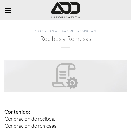
Saltar
al
contenido
< VOLVER A CURSOS DE FORMACIÓN
Recibos y Remesas
Contenido:
Generación de recibos.
Generación de remesas.