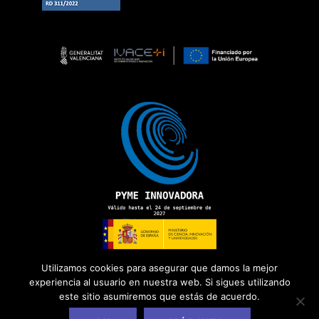
Utilizamos cookies para asegurar que damos la mejor
experiencia al usuario en nuestra web. Si sigues utilizando
este sitio asumiremos que estás de acuerdo.
Copyright 2026 ©
ADD Informática
· Todos los derechos
reservados.
Política de Privacidad
|
Aviso Legal
|
Política de Cookies
|