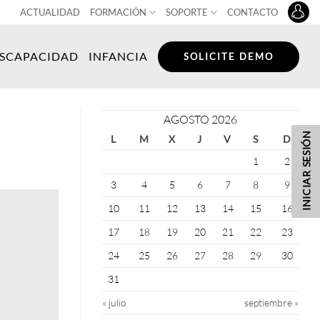
ACTUALIDAD
FORMACIÓN
SOPORTE
CONTACTO
ISCAPACIDAD
INFANCIA
SOLICITE DEMO
AGOSTO 2026
INICIAR SESIÓN
L
M
X
J
V
S
D
1
2
3
4
5
6
7
8
9
10
11
12
13
14
15
16
17
18
19
20
21
22
23
24
25
26
27
28
29
30
31
« julio
septiembre »