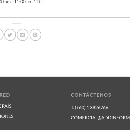
00 am - 11:00 am
CDT
 RED
CONTÁCTENOS
 PAÍS
T. (+60) 1 3826766
IONES
COMERCIAL@ADDINFORM