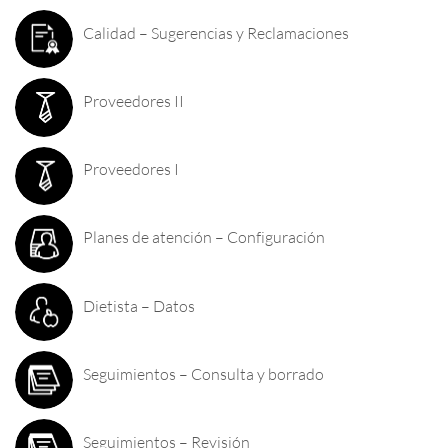
Calidad – Sugerencias y Reclamaciones
Proveedores II
Proveedores I
Planes de atención – Configuración
Dietista – Datos
Seguimientos – Consulta y borrado
Seguimientos – Revisión