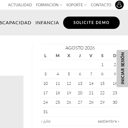
ACTUALIDAD
FORMACIÓN
SOPORTE
CONTACTO
ISCAPACIDAD
INFANCIA
SOLICITE DEMO
AGOSTO 2026
INICIAR SESIÓN
L
M
X
J
V
S
D
1
2
3
4
5
6
7
8
9
10
11
12
13
14
15
16
17
18
19
20
21
22
23
24
25
26
27
28
29
30
31
« julio
septiembre »