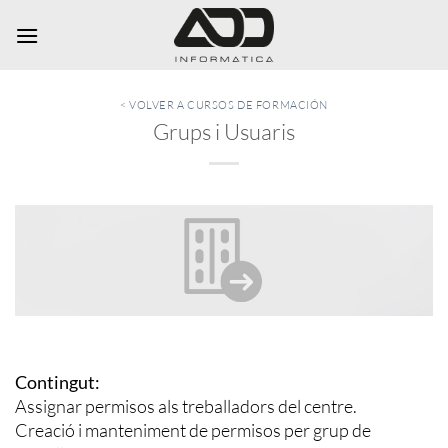
Saltar
al
contenido
< VOLVER A CURSOS DE FORMACIÓN
Grups i Usuaris
Contingut:
Assignar permisos als treballadors del centre.
Creació i manteniment de permisos per grup de